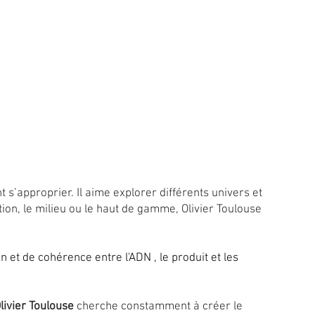
portage de France3, de Régis Guillon et Frederic Desse
s’approprier. Il aime explorer différents univers et
ion, le milieu ou le haut de gamme, Olivier Toulouse
on et de cohérence entre l'ADN , le produit et les
livier Toulouse
cherche constamment à créer le