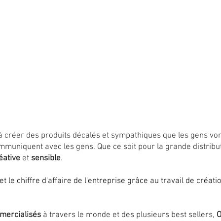
Diffusion du Re
 créer des produits décalés et sympathiques que les gens vont 
muniquent avec les gens. Que ce soit pour la grande distribut
éative
et
sensible
.
t le chiffre d'affaire de l'entreprise grâce au travail de créati
mercialisés
à travers le monde et des plusieurs best sellers,
O