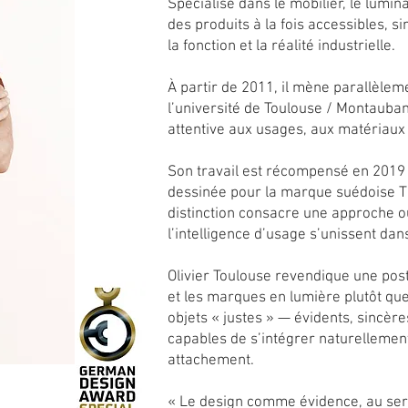
Spécialisé dans le mobilier, le lumina
des produits à la fois accessibles, s
la fonction et la réalité industrielle.
À partir de 2011, il mène parallèlem
l’université de Toulouse / Montauban
attentive aux usages, aux matériau
Son travail est récompensé en 2019
dessinée pour la marque suédoise TE
distinction consacre une approche où
l’intelligence d’usage s’unissent dan
Olivier Toulouse revendique une post
et les marques en lumière plutôt qu
objets « justes » — évidents, sincère
capables de s’intégrer naturellement
attachement.
« Le design comme évidence, au ser