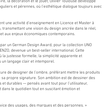
ire, la décoration et le jouet, Olivier Toulouse développe
inguliers et pérennes, où l’esthétique dialogue toujours avec
ent une activité d’enseignement en Licence et Master à
, transmettant une vision du design ancrée dans le réel,
x et aux enjeux économiques contemporains.
 par un German Design Award, pour la collection UNO
NZO, devenue un best-seller international. Cette
 la justesse formelle, la simplicité apparente et
s un langage clair et intemporel.
ure de designer de l’ombre, préférant mettre les produits
e sa propre signature. Son ambition est de dessiner des
s et durables — pensés avant tout pour l’utilisateur,
 dans le quotidien tout en suscitant émotion et
vice des usages, des marques et des personnes. »