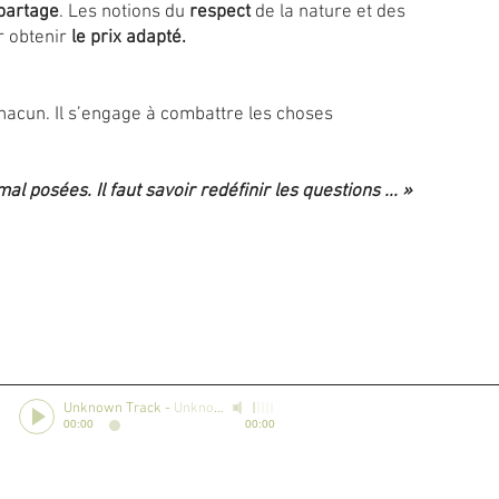
 partage
. Les notions du
respect
de la nature et des
r obtenir
le prix adapté.
hacun. Il s’engage à combattre les choses
l posées. Il faut savoir redéfinir les questions ... »
Unknown Track
-
Unknown Artist
00:00
00:00